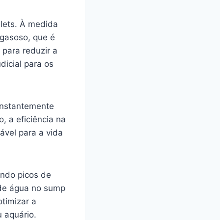
llets. À medida
gasoso, que é
 para reduzir a
dicial para os
onstantemente
, a eficiência na
vel para a vida
ando picos de
o de água no sump
otimizar a
u aquário.