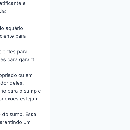
tificante e
da:
do aquário
iciente para
ientes para
es para garantir
opriado ou em
dor deles.
rio para o sump e
conexões estejam
o do sump. Essa
garantindo um