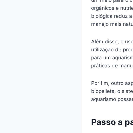
um meio para o c
orgânicos e nutr
biológica reduz 
manejo mais natu
Além disso, o us
utilização de pro
para um aquarism
práticas de manu
Por fim, outro as
biopellets, o sis
aquarismo possam
Passo a p