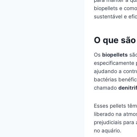
para manter a qu
biopellets e com
sustentável e efic
O que são
Os
biopellets
são
especificamente p
ajudando a contro
bactérias benéfi
chamado
denitri
Esses pellets têm
liberado na atmos
prejudiciais para
no aquário.