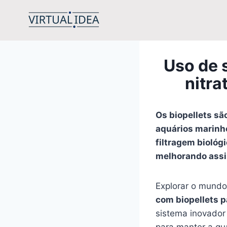
Pular
para
o
Conteúdo
Uso de 
nitra
Os biopellets sã
aquários marinho
filtragem biológ
melhorando assi
Explorar o mundo
com biopellets p
sistema inovador 