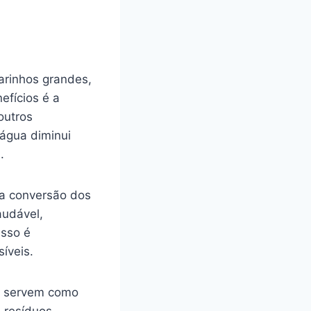
arinhos grandes,
efícios é a
outros
 água diminui
.
a conversão dos
audável,
Isso é
íveis.
es servem como