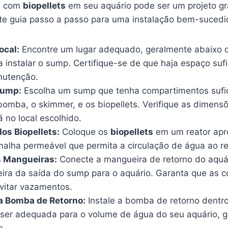
p
com
biopellets
em seu aquário pode ser um projeto gra
ste guia passo a passo para uma instalação bem-sucedi
ocal:
Encontre um lugar adequado, geralmente abaixo 
ra instalar o sump. Certifique-se de que haja espaço suf
nutenção.
Sump:
Escolha um sump que tenha compartimentos sufic
omba, o skimmer, e os biopellets. Verifique as dimensõ
 no local escolhido.
os Biopellets:
Coloque os
biopellets
em um reator apr
alha permeável que permita a circulação de água ao re
 Mangueiras:
Conecte a mangueira de retorno do aquá
ira da saída do sump para o aquário. Garanta que as 
evitar vazamentos.
a Bomba de Retorno:
Instale a bomba de retorno dentr
er adequada para o volume de água do seu aquário, 