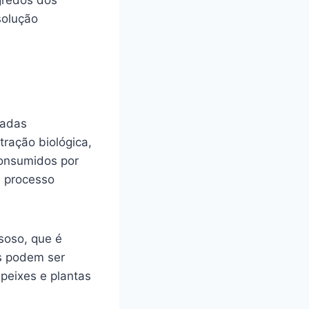
gredos dos
solução
tadas
tração biológica,
 consumidos por
m processo
soso, que é
os podem ser
peixes e plantas