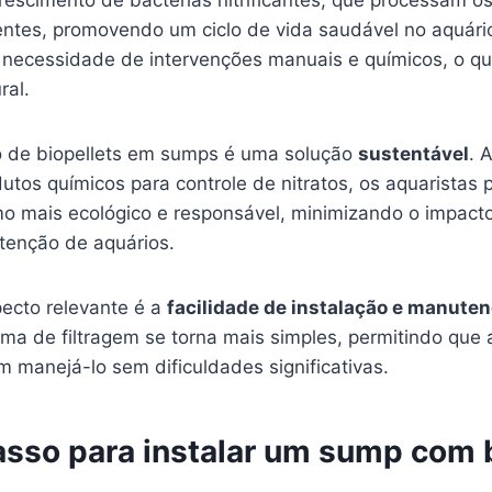
rescimento de bactérias nitrificantes, que processam o
ientes, promovendo um ciclo de vida saudável no aquári
a necessidade de intervenções manuais e químicos, o q
ral.
o de biopellets em sumps é uma solução
sustentável
. 
dutos químicos para controle de nitratos, os aquaristas 
o mais ecológico e responsável, minimizando o impact
tenção de aquários.
pecto relevante é a
facilidade de instalação e manute
tema de filtragem se torna mais simples, permitindo que 
 manejá-lo sem dificuldades significativas.
asso para instalar um sump com 