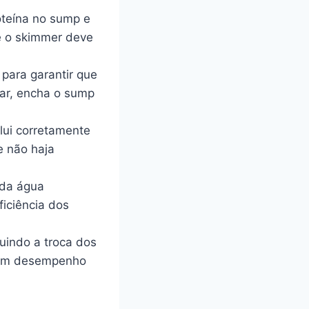
oteína no sump e
e o skimmer deve
 para garantir que
ar, encha o sump
lui corretamente
e não haja
 da água
ficiência dos
uindo a troca dos
r um desempenho