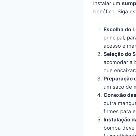
Instalar um
sum
benéfico. Siga e
Escolha do L
principal, pa
acesso e ma
Seleção do 
acomodar a b
que encaixará
Preparação d
um saco de m
Conexão das
outra mangue
firmes para 
Instalação d
bomba deve s