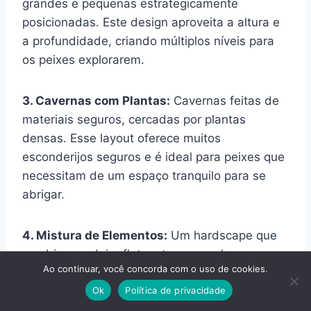
grandes e pequenas estrategicamente
posicionadas. Este design aproveita a altura e
a profundidade, criando múltiplos níveis para
os peixes explorarem.
3. Cavernas com Plantas:
Cavernas feitas de
materiais seguros, cercadas por plantas
densas. Esse layout oferece muitos
esconderijos seguros e é ideal para peixes que
necessitam de um espaço tranquilo para se
abrigar.
4. Mistura de Elementos:
Um hardscape que
combina madeira flutuante com rochas e
Ao continuar, você concorda com o uso de cookies.
substratos variados. Essa mistura cria um
Ok
Política de privacidade
ambiente visualmente interessante e permite
que diferentes peixes coexistam pacificamente.