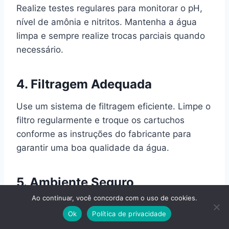
Realize testes regulares para monitorar o pH,
nível de amônia e nitritos. Mantenha a água
limpa e sempre realize trocas parciais quando
necessário.
4.
Filtragem Adequada
Use um sistema de filtragem eficiente. Limpe o
filtro regularmente e troque os cartuchos
conforme as instruções do fabricante para
garantir uma boa qualidade da água.
5.
Ambiente Seguro
Ao continuar, você concorda com o uso de cookies.
Certifique-se de que não há objetos afiados ou
Ok
Política de privacidade
perigosos no aquário que possam ferir os