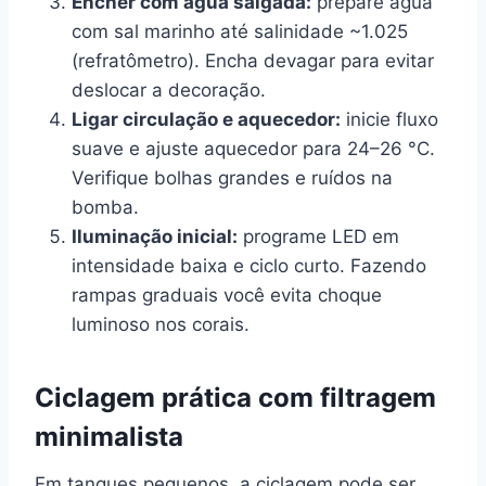
Encher com água salgada:
prepare água
com sal marinho até salinidade ~1.025
(refratômetro). Encha devagar para evitar
deslocar a decoração.
Ligar circulação e aquecedor:
inicie fluxo
suave e ajuste aquecedor para 24–26 °C.
Verifique bolhas grandes e ruídos na
bomba.
Iluminação inicial:
programe LED em
intensidade baixa e ciclo curto. Fazendo
rampas graduais você evita choque
luminoso nos corais.
Ciclagem prática com filtragem
minimalista
Em tanques pequenos, a ciclagem pode ser